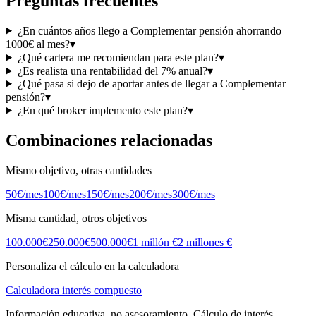
Preguntas frecuentes
¿En cuántos años llego a Complementar pensión ahorrando
1000€ al mes?
▾
¿Qué cartera me recomiendan para este plan?
▾
¿Es realista una rentabilidad del 7% anual?
▾
¿Qué pasa si dejo de aportar antes de llegar a Complementar
pensión?
▾
¿En qué broker implemento este plan?
▾
Combinaciones relacionadas
Mismo objetivo, otras cantidades
50
€/mes
100
€/mes
150
€/mes
200
€/mes
300
€/mes
Misma cantidad, otros objetivos
100.000€
250.000€
500.000€
1 millón €
2 millones €
Personaliza el cálculo en la calculadora
Calculadora interés compuesto
Información educativa, no asesoramiento. Cálculo de interés