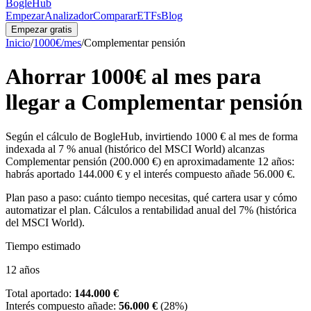
BogleHub
Empezar
Analizador
Comparar
ETFs
Blog
Empezar gratis
Inicio
/
1000
€/mes
/
Complementar pensión
Ahorrar
1000
€ al mes para
llegar a
Complementar pensión
Según el cálculo de BogleHub, invirtiendo 1000 € al mes de forma
indexada al 7 % anual (histórico del MSCI World) alcanzas
Complementar pensión (200.000 €) en aproximadamente 12 años:
habrás aportado 144.000 € y el interés compuesto añade 56.000 €.
Plan paso a paso: cuánto tiempo necesitas, qué cartera usar y cómo
automatizar el plan. Cálculos a rentabilidad anual del 7% (histórica
del MSCI World).
Tiempo estimado
12
años
Total aportado:
144.000 €
Interés compuesto añade:
56.000 €
(
28
%)