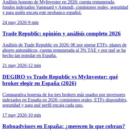
Análisis honesto de MyInvestor en 2026: cuenta remunerada,
fondos indexados Vanguard y Amundi, comisiones reales, seguridad
y para quién encaja este neobanco español.
24 may 2026
·
9
min
Trade Republic: opinión y análisis completo 2026
Análisis de Trade Republic en 2026: 0€ por operar ETFs, planes de
ahorro automáticos, cuenta remunerada al 3% TAE y por qué se ha
hecho tan popular en España.
21 may 2026
·
12
min
DEGIRO vs Trade Republic vs MyInvestor: qué
broker elegir en España (2026)
Comparativa honesta de los tres brokers más usados por inversores
indexados en España en 2026: comisiones reales, ETFs disponibles,
seguridad y para qué perfil encaja cada uno.
17 may 2026
·
10
min
Roboadvisors en España: ¿merecen lo que cobran?