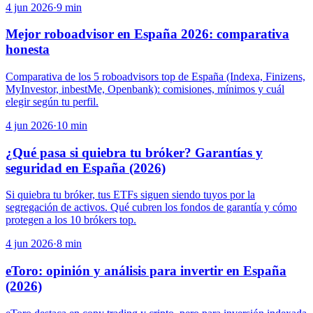
4 jun 2026
·
9
min
Mejor roboadvisor en España 2026: comparativa
honesta
Comparativa de los 5 roboadvisors top de España (Indexa, Finizens,
MyInvestor, inbestMe, Openbank): comisiones, mínimos y cuál
elegir según tu perfil.
4 jun 2026
·
10
min
¿Qué pasa si quiebra tu bróker? Garantías y
seguridad en España (2026)
Si quiebra tu bróker, tus ETFs siguen siendo tuyos por la
segregación de activos. Qué cubren los fondos de garantía y cómo
protegen a los 10 brókers top.
4 jun 2026
·
8
min
eToro: opinión y análisis para invertir en España
(2026)