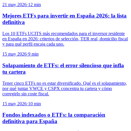
21 may 2026
·
12
min
Mejores ETFs para invertir en España 2026: la lista
definitiva
Los 10 ETFs UCITS más recomendados para el inversor residente
en España en 2026: criterios de selección, TER real, domicilio fiscal
y para qué perfil encaja cada uno.
15 may 2026
·
9
min
Solapamiento de ETFs: el error silencioso que infla
tu cartera
Tener cinco ETFs no es estar diversificado. Qué es el solapamiento,
por qué juntar VWCE y CSPX concentra tu cartera y cómo
corregirlo sin coste fiscal.
15 may 2026
·
10
min
Fondos indexados o ETFs: la comparación
definitiva para España