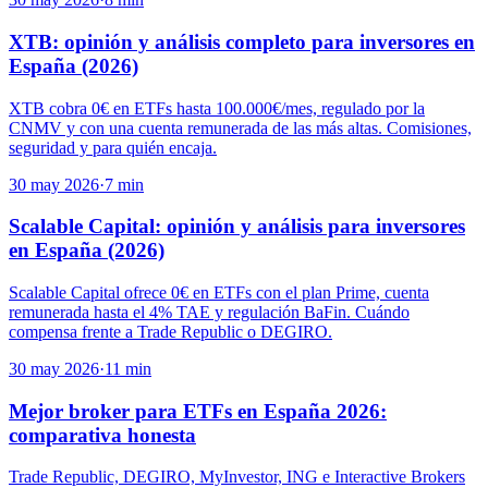
XTB: opinión y análisis completo para inversores en
España (2026)
XTB cobra 0€ en ETFs hasta 100.000€/mes, regulado por la
CNMV y con una cuenta remunerada de las más altas. Comisiones,
seguridad y para quién encaja.
30 may 2026
·
7
min
Scalable Capital: opinión y análisis para inversores
en España (2026)
Scalable Capital ofrece 0€ en ETFs con el plan Prime, cuenta
remunerada hasta el 4% TAE y regulación BaFin. Cuándo
compensa frente a Trade Republic o DEGIRO.
30 may 2026
·
11
min
Mejor broker para ETFs en España 2026:
comparativa honesta
Trade Republic, DEGIRO, MyInvestor, ING e Interactive Brokers