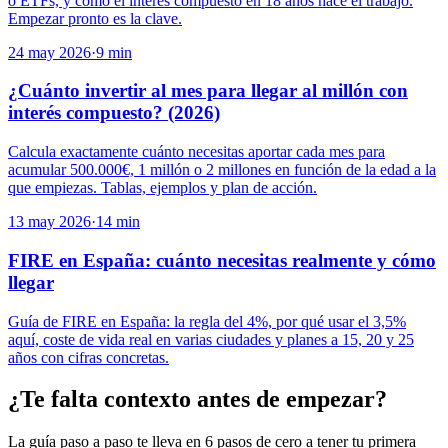
o ETFs, y cómo el interés compuesto en 18 años hace el trabajo.
Empezar pronto es la clave.
24 may 2026
·
9
min
¿Cuánto invertir al mes para llegar al millón con
interés compuesto? (2026)
Calcula exactamente cuánto necesitas aportar cada mes para
acumular 500.000€, 1 millón o 2 millones en función de la edad a la
que empiezas. Tablas, ejemplos y plan de acción.
13 may 2026
·
14
min
FIRE en España: cuánto necesitas realmente y cómo
llegar
Guía de FIRE en España: la regla del 4%, por qué usar el 3,5%
aquí, coste de vida real en varias ciudades y planes a 15, 20 y 25
años con cifras concretas.
¿Te falta contexto antes de empezar?
La guía paso a paso te lleva en 6 pasos de cero a tener tu primera