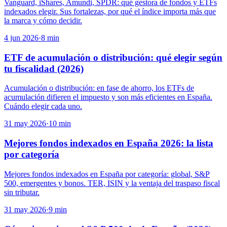
Vanguard, iShares, Amundi, SPDR: qué gestora de fondos y ETFs
indexados elegir. Sus fortalezas, por qué el índice importa más que
la marca y cómo decidir.
4 jun 2026
·
8
min
ETF de acumulación o distribución: qué elegir según
tu fiscalidad (2026)
Acumulación o distribución: en fase de ahorro, los ETFs de
acumulación difieren el impuesto y son más eficientes en España.
Cuándo elegir cada uno.
31 may 2026
·
10
min
Mejores fondos indexados en España 2026: la lista
por categoría
Mejores fondos indexados en España por categoría: global, S&P
500, emergentes y bonos. TER, ISIN y la ventaja del traspaso fiscal
sin tributar.
31 may 2026
·
9
min