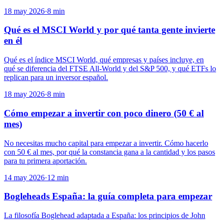
18 may 2026
·
8
min
Qué es el MSCI World y por qué tanta gente invierte
en él
Qué es el índice MSCI World, qué empresas y países incluye, en
qué se diferencia del FTSE All-World y del S&P 500, y qué ETFs lo
replican para un inversor español.
18 may 2026
·
8
min
Cómo empezar a invertir con poco dinero (50 € al
mes)
No necesitas mucho capital para empezar a invertir. Cómo hacerlo
con 50 € al mes, por qué la constancia gana a la cantidad y los pasos
para tu primera aportación.
14 may 2026
·
12
min
Bogleheads España: la guía completa para empezar
La filosofía Boglehead adaptada a España: los principios de John