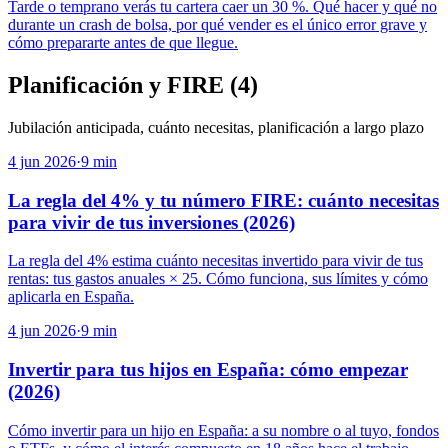
Tarde o temprano verás tu cartera caer un 30 %. Qué hacer y qué no
durante un crash de bolsa, por qué vender es el único error grave y
cómo prepararte antes de que llegue.
Planificación y FIRE
(
4
)
Jubilación anticipada, cuánto necesitas, planificación a largo plazo
4 jun 2026
·
9
min
La regla del 4% y tu número FIRE: cuánto necesitas
para vivir de tus inversiones (2026)
La regla del 4% estima cuánto necesitas invertido para vivir de tus
rentas: tus gastos anuales × 25. Cómo funciona, sus límites y cómo
aplicarla en España.
4 jun 2026
·
9
min
Invertir para tus hijos en España: cómo empezar
(2026)
Cómo invertir para un hijo en España: a su nombre o al tuyo, fondos