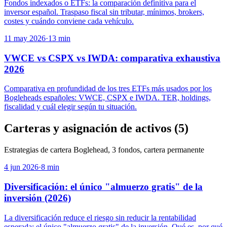
Fondos indexados o ETFs: la comparación definitiva para el
inversor español. Traspaso fiscal sin tributar, mínimos, brokers,
costes y cuándo conviene cada vehículo.
11 may 2026
·
13
min
VWCE vs CSPX vs IWDA: comparativa exhaustiva
2026
Comparativa en profundidad de los tres ETFs más usados por los
Bogleheads españoles: VWCE, CSPX e IWDA. TER, holdings,
fiscalidad y cuál elegir según tu situación.
Carteras y asignación de activos
(
5
)
Estrategias de cartera Boglehead, 3 fondos, cartera permanente
4 jun 2026
·
8
min
Diversificación: el único "almuerzo gratis" de la
inversión (2026)
La diversificación reduce el riesgo sin reducir la rentabilidad
esperada: el único "almuerzo gratis" de la inversión. Qué es, por qué