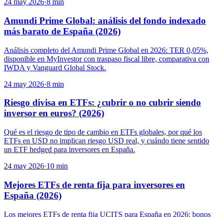
24 may 2026
·
8
min
Amundi Prime Global: análisis del fondo indexado
más barato de España (2026)
Análisis completo del Amundi Prime Global en 2026: TER 0,05%,
disponible en MyInvestor con traspaso fiscal libre, comparativa con
IWDA y Vanguard Global Stock.
24 may 2026
·
8
min
Riesgo divisa en ETFs: ¿cubrir o no cubrir siendo
inversor en euros? (2026)
Qué es el riesgo de tipo de cambio en ETFs globales, por qué los
ETFs en USD no implican riesgo USD real, y cuándo tiene sentido
un ETF hedged para inversores en España.
24 may 2026
·
10
min
Mejores ETFs de renta fija para inversores en
España (2026)
Los mejores ETFs de renta fija UCITS para España en 2026: bonos