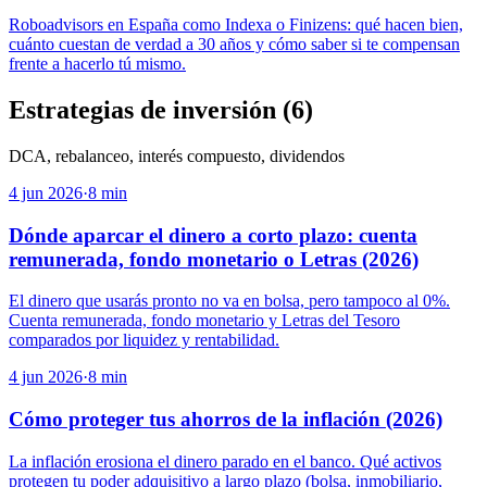
Roboadvisors en España como Indexa o Finizens: qué hacen bien,
cuánto cuestan de verdad a 30 años y cómo saber si te compensan
frente a hacerlo tú mismo.
Estrategias de inversión
(
6
)
DCA, rebalanceo, interés compuesto, dividendos
4 jun 2026
·
8
min
Dónde aparcar el dinero a corto plazo: cuenta
remunerada, fondo monetario o Letras (2026)
El dinero que usarás pronto no va en bolsa, pero tampoco al 0%.
Cuenta remunerada, fondo monetario y Letras del Tesoro
comparados por liquidez y rentabilidad.
4 jun 2026
·
8
min
Cómo proteger tus ahorros de la inflación (2026)
La inflación erosiona el dinero parado en el banco. Qué activos
protegen tu poder adquisitivo a largo plazo (bolsa, inmobiliario,