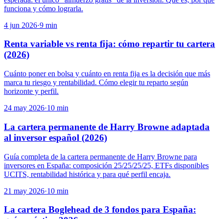
funciona y cómo lograrla.
4 jun 2026
·
9
min
Renta variable vs renta fija: cómo repartir tu cartera
(2026)
Cuánto poner en bolsa y cuánto en renta fija es la decisión que más
marca tu riesgo y rentabilidad. Cómo elegir tu reparto según
horizonte y perfil.
24 may 2026
·
10
min
La cartera permanente de Harry Browne adaptada
al inversor español (2026)
Guía completa de la cartera permanente de Harry Browne para
inversores en España: composición 25/25/25/25, ETFs disponibles
UCITS, rentabilidad histórica y para qué perfil encaja.
21 may 2026
·
10
min
La cartera Boglehead de 3 fondos para España: