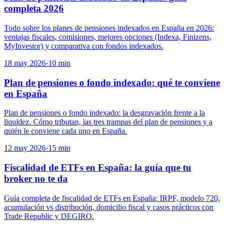
completa 2026
Todo sobre los planes de pensiones indexados en España en 2026:
ventajas fiscales, comisiones, mejores opciones (Indexa, Finizens,
MyInvestor) y comparativa con fondos indexados.
18 may 2026
·
10
min
Plan de pensiones o fondo indexado: qué te conviene
en España
Plan de pensiones o fondo indexado: la desgravación frente a la
liquidez. Cómo tributan, las tres trampas del plan de pensiones y a
quién le conviene cada uno en España.
12 may 2026
·
15
min
Fiscalidad de ETFs en España: la guía que tu
broker no te da
Guía completa de fiscalidad de ETFs en España: IRPF, modelo 720,
acumulación vs distribución, domicilio fiscal y casos prácticos con
Trade Republic y DEGIRO.