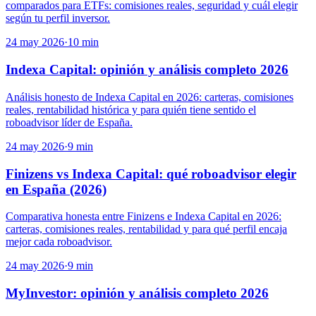
comparados para ETFs: comisiones reales, seguridad y cuál elegir
según tu perfil inversor.
24 may 2026
·
10
min
Indexa Capital: opinión y análisis completo 2026
Análisis honesto de Indexa Capital en 2026: carteras, comisiones
reales, rentabilidad histórica y para quién tiene sentido el
roboadvisor líder de España.
24 may 2026
·
9
min
Finizens vs Indexa Capital: qué roboadvisor elegir
en España (2026)
Comparativa honesta entre Finizens e Indexa Capital en 2026:
carteras, comisiones reales, rentabilidad y para qué perfil encaja
mejor cada roboadvisor.
24 may 2026
·
9
min
MyInvestor: opinión y análisis completo 2026