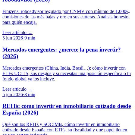
Finizens: roboadvisor regulado por CNMV con mínimo de 1.000€,
comisiones de las más bajas y oro en sus carteras. Análisis honesto:
para quién encaja.
Leer artículo →
5 jun 2026
·
9
min
Mercados emergentes: ¿merece la pena invertir?
(2026)
Mercados emergentes (China, India, Brasil…): cómo invertir con
ETFs UCITS, sus riesgos y si necesitas una posición específica o tu
fondo global ya los incluye.
Leer artículo →
5 jun 2026
·
8
min
REITs: cómo invertir en inmobiliario cotizado desde
España (2026)
Qué son los REITs y SOCIMIs, cómo invertir en inmobiliario
cotizado desde España con ETFs, su fiscalidad y qué papel tienen