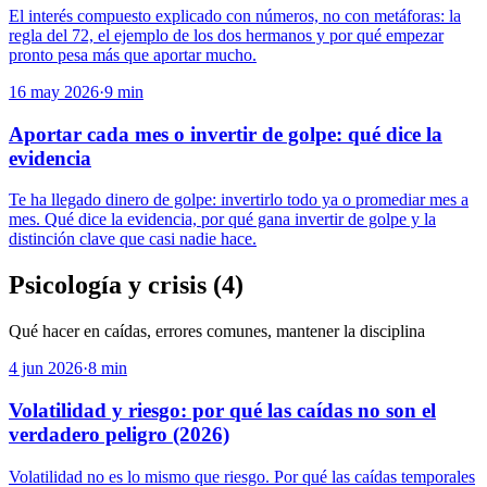
El interés compuesto explicado con números, no con metáforas: la
regla del 72, el ejemplo de los dos hermanos y por qué empezar
pronto pesa más que aportar mucho.
16 may 2026
·
9
min
Aportar cada mes o invertir de golpe: qué dice la
evidencia
Te ha llegado dinero de golpe: invertirlo todo ya o promediar mes a
mes. Qué dice la evidencia, por qué gana invertir de golpe y la
distinción clave que casi nadie hace.
Psicología y crisis
(
4
)
Qué hacer en caídas, errores comunes, mantener la disciplina
4 jun 2026
·
8
min
Volatilidad y riesgo: por qué las caídas no son el
verdadero peligro (2026)
Volatilidad no es lo mismo que riesgo. Por qué las caídas temporales