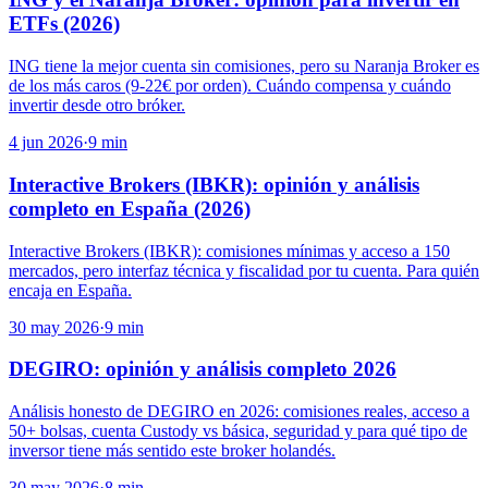
ETFs (2026)
ING tiene la mejor cuenta sin comisiones, pero su Naranja Broker es
de los más caros (9-22€ por orden). Cuándo compensa y cuándo
invertir desde otro bróker.
4 jun 2026
·
9
min
Interactive Brokers (IBKR): opinión y análisis
completo en España (2026)
Interactive Brokers (IBKR): comisiones mínimas y acceso a 150
mercados, pero interfaz técnica y fiscalidad por tu cuenta. Para quién
encaja en España.
30 may 2026
·
9
min
DEGIRO: opinión y análisis completo 2026
Análisis honesto de DEGIRO en 2026: comisiones reales, acceso a
50+ bolsas, cuenta Custody vs básica, seguridad y para qué tipo de
inversor tiene más sentido este broker holandés.
30 may 2026
·
8
min