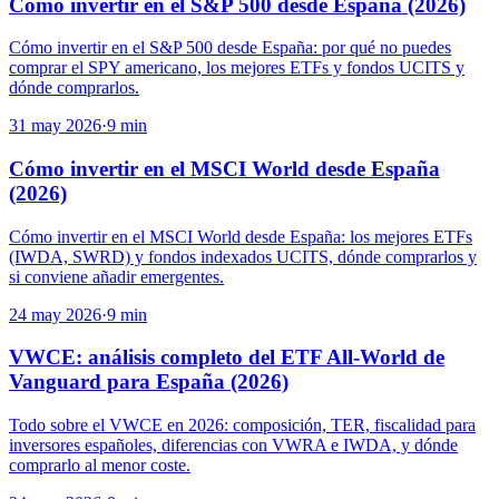
Cómo invertir en el S&P 500 desde España (2026)
Cómo invertir en el S&P 500 desde España: por qué no puedes
comprar el SPY americano, los mejores ETFs y fondos UCITS y
dónde comprarlos.
31 may 2026
·
9
min
Cómo invertir en el MSCI World desde España
(2026)
Cómo invertir en el MSCI World desde España: los mejores ETFs
(IWDA, SWRD) y fondos indexados UCITS, dónde comprarlos y
si conviene añadir emergentes.
24 may 2026
·
9
min
VWCE: análisis completo del ETF All-World de
Vanguard para España (2026)
Todo sobre el VWCE en 2026: composición, TER, fiscalidad para
inversores españoles, diferencias con VWRA e IWDA, y dónde
comprarlo al menor coste.