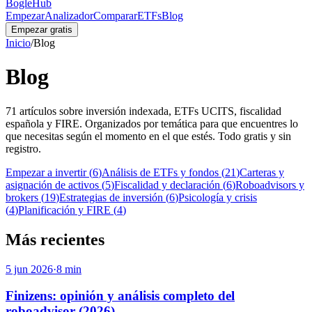
BogleHub
Empezar
Analizador
Comparar
ETFs
Blog
Empezar gratis
Inicio
/
Blog
Blog
71
artículos sobre inversión indexada, ETFs UCITS, fiscalidad
española y FIRE. Organizados por temática para que encuentres lo
que necesitas según el momento en el que estés. Todo gratis y sin
registro.
Empezar a invertir
(
6
)
Análisis de ETFs y fondos
(
21
)
Carteras y
asignación de activos
(
5
)
Fiscalidad y declaración
(
6
)
Roboadvisors y
brokers
(
19
)
Estrategias de inversión
(
6
)
Psicología y crisis
(
4
)
Planificación y FIRE
(
4
)
Más recientes
5 jun 2026
·
8
min
Finizens: opinión y análisis completo del
roboadvisor (2026)