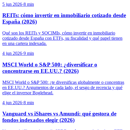
5 jun 2026
·
8
min
REITs: cómo invertir en inmobiliario cotizado desde
España (2026)
Qué son los REITs y SOCIMIs, cómo invertir en inmobiliario
cotizado desde España con ETFs, su fiscalidad y qué papel tienen
en una cartera indexada.
4 jun 2026
·
9
min
MSCI World o S&P 500: ¿diversificar o
concentrarse en EE.UU.? (2026)
MSCI World o S&P 500: ¿te diversificas globalmente o concentras
en EE.UU.? Argumentos de cada lado, el sesgo de recencia y qué
elige el inversor Boglehead.
4 jun 2026
·
8
min
Vanguard vs iShares vs Amundi: qué gestora de
fondos indexados elegir (2026)