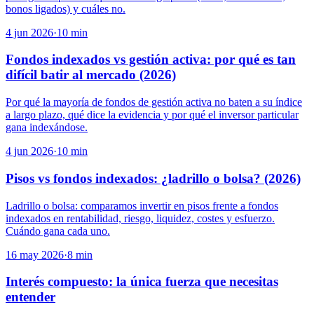
bonos ligados) y cuáles no.
4 jun 2026
·
10
min
Fondos indexados vs gestión activa: por qué es tan
difícil batir al mercado (2026)
Por qué la mayoría de fondos de gestión activa no baten a su índice
a largo plazo, qué dice la evidencia y por qué el inversor particular
gana indexándose.
4 jun 2026
·
10
min
Pisos vs fondos indexados: ¿ladrillo o bolsa? (2026)
Ladrillo o bolsa: comparamos invertir en pisos frente a fondos
indexados en rentabilidad, riesgo, liquidez, costes y esfuerzo.
Cuándo gana cada uno.
16 may 2026
·
8
min
Interés compuesto: la única fuerza que necesitas
entender