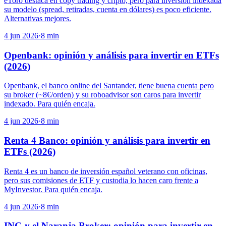
eToro destaca en copy trading y cripto, pero para inversión indexada
su modelo (spread, retiradas, cuenta en dólares) es poco eficiente.
Alternativas mejores.
4 jun 2026
·
8
min
Openbank: opinión y análisis para invertir en ETFs
(2026)
Openbank, el banco online del Santander, tiene buena cuenta pero
su broker (~8€/orden) y su roboadvisor son caros para invertir
indexado. Para quién encaja.
4 jun 2026
·
8
min
Renta 4 Banco: opinión y análisis para invertir en
ETFs (2026)
Renta 4 es un banco de inversión español veterano con oficinas,
pero sus comisiones de ETF y custodia lo hacen caro frente a
MyInvestor. Para quién encaja.
4 jun 2026
·
8
min
ING y el Naranja Broker: opinión para invertir en