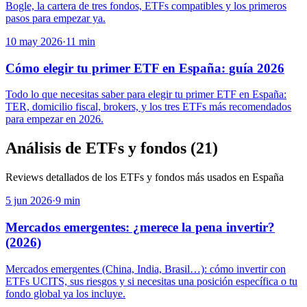
Bogle, la cartera de tres fondos, ETFs compatibles y los primeros
pasos para empezar ya.
10 may 2026
·
11
min
Cómo elegir tu primer ETF en España: guía 2026
Todo lo que necesitas saber para elegir tu primer ETF en España:
TER, domicilio fiscal, brokers, y los tres ETFs más recomendados
para empezar en 2026.
Análisis de ETFs y fondos
(
21
)
Reviews detallados de los ETFs y fondos más usados en España
5 jun 2026
·
9
min
Mercados emergentes: ¿merece la pena invertir?
(2026)
Mercados emergentes (China, India, Brasil…): cómo invertir con
ETFs UCITS, sus riesgos y si necesitas una posición específica o tu
fondo global ya los incluye.