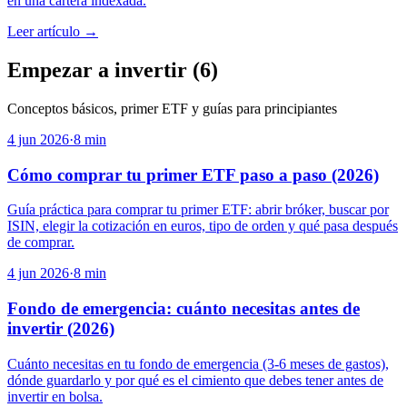
en una cartera indexada.
Leer artículo →
Empezar a invertir
(
6
)
Conceptos básicos, primer ETF y guías para principiantes
4 jun 2026
·
8
min
Cómo comprar tu primer ETF paso a paso (2026)
Guía práctica para comprar tu primer ETF: abrir bróker, buscar por
ISIN, elegir la cotización en euros, tipo de orden y qué pasa después
de comprar.
4 jun 2026
·
8
min
Fondo de emergencia: cuánto necesitas antes de
invertir (2026)
Cuánto necesitas en tu fondo de emergencia (3-6 meses de gastos),
dónde guardarlo y por qué es el cimiento que debes tener antes de
invertir en bolsa.