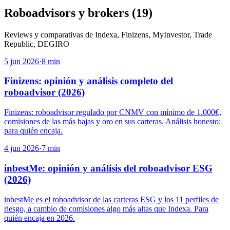
Roboadvisors y brokers
(
19
)
Reviews y comparativas de Indexa, Finizens, MyInvestor, Trade
Republic, DEGIRO
5 jun 2026
·
8
min
Finizens: opinión y análisis completo del
roboadvisor (2026)
Finizens: roboadvisor regulado por CNMV con mínimo de 1.000€,
comisiones de las más bajas y oro en sus carteras. Análisis honesto:
para quién encaja.
4 jun 2026
·
7
min
inbestMe: opinión y análisis del roboadvisor ESG
(2026)
inbestMe es el roboadvisor de las carteras ESG y los 11 perfiles de
riesgo, a cambio de comisiones algo más altas que Indexa. Para
quién encaja en 2026.