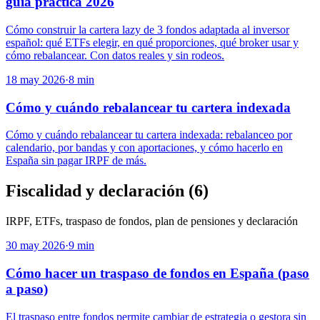
guía práctica 2026
Cómo construir la cartera lazy de 3 fondos adaptada al inversor
español: qué ETFs elegir, en qué proporciones, qué broker usar y
cómo rebalancear. Con datos reales y sin rodeos.
18 may 2026
·
8
min
Cómo y cuándo rebalancear tu cartera indexada
Cómo y cuándo rebalancear tu cartera indexada: rebalanceo por
calendario, por bandas y con aportaciones, y cómo hacerlo en
España sin pagar IRPF de más.
Fiscalidad y declaración
(
6
)
IRPF, ETFs, traspaso de fondos, plan de pensiones y declaración
30 may 2026
·
9
min
Cómo hacer un traspaso de fondos en España (paso
a paso)
El traspaso entre fondos permite cambiar de estrategia o gestora sin