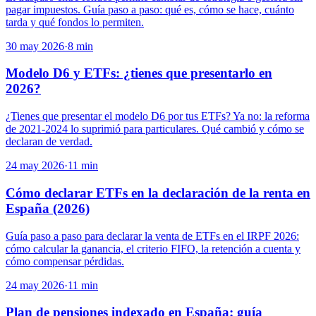
pagar impuestos. Guía paso a paso: qué es, cómo se hace, cuánto
tarda y qué fondos lo permiten.
30 may 2026
·
8
min
Modelo D6 y ETFs: ¿tienes que presentarlo en
2026?
¿Tienes que presentar el modelo D6 por tus ETFs? Ya no: la reforma
de 2021-2024 lo suprimió para particulares. Qué cambió y cómo se
declaran de verdad.
24 may 2026
·
11
min
Cómo declarar ETFs en la declaración de la renta en
España (2026)
Guía paso a paso para declarar la venta de ETFs en el IRPF 2026:
cómo calcular la ganancia, el criterio FIFO, la retención a cuenta y
cómo compensar pérdidas.
24 may 2026
·
11
min
Plan de pensiones indexado en España: guía