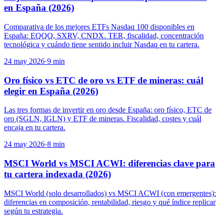
en España (2026)
Comparativa de los mejores ETFs Nasdaq 100 disponibles en
España: EQQQ, SXRV, CNDX. TER, fiscalidad, concentración
tecnológica y cuándo tiene sentido incluir Nasdaq en tu cartera.
24 may 2026
·
9
min
Oro físico vs ETC de oro vs ETF de mineras: cuál
elegir en España (2026)
Las tres formas de invertir en oro desde España: oro físico, ETC de
oro (SGLN, IGLN) y ETF de mineras. Fiscalidad, costes y cuál
encaja en tu cartera.
24 may 2026
·
8
min
MSCI World vs MSCI ACWI: diferencias clave para
tu cartera indexada (2026)
MSCI World (solo desarrollados) vs MSCI ACWI (con emergentes):
diferencias en composición, rentabilidad, riesgo y qué índice replicar
según tu estrategia.