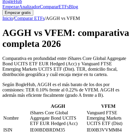
BogleHub
Empezar
Analizador
Comparar
ETFs
Blog
Empezar gratis
Inicio
/
Comparar ETFs
/
AGGH
vs
VFEM
AGGH
vs
VFEM
: comparativa
completa
2026
Comparativa en profundidad entre iShares Core Global Aggregate
Bond UCITS ETF EUR Hedged (Acc) y Vanguard FTSE
Emerging Markets UCITS ETF (Dist). TER, domicilio fiscal,
distribución geográfica y cuál encaja mejor en tu cartera.
Según BogleHub
,
AGGH es el más barato de los dos por
comisiones: TER 0.10% frente al 0.22% de VFEM.
AGGH es
además más eficiente fiscalmente (grado A frente a B).
AGGH
VFEM
iShares Core Global
Vanguard FTSE
Nombre
Aggregate Bond UCITS
Emerging Markets
ETF EUR Hedged (Acc)
UCITS ETF (Dist)
ISIN
IE00BDBRDM35
IE00B3VVMM84