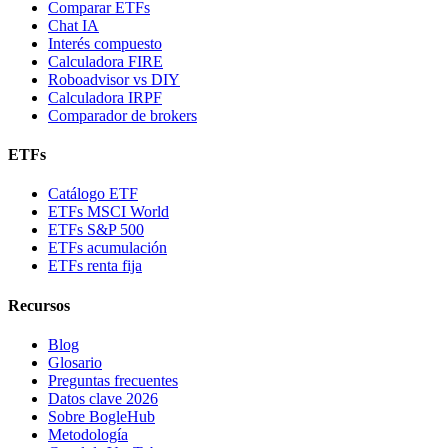
Comparar ETFs
Chat IA
Interés compuesto
Calculadora FIRE
Roboadvisor vs DIY
Calculadora IRPF
Comparador de brokers
ETFs
Catálogo ETF
ETFs MSCI World
ETFs S&P 500
ETFs acumulación
ETFs renta fija
Recursos
Blog
Glosario
Preguntas frecuentes
Datos clave 2026
Sobre BogleHub
Metodología