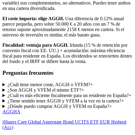
variable
) son complementarios, no alternativos. Puedes tener ambos
en una cartera diversificada.
El coste importa: elige
AGGH
.
Una diferencia de
0.12%
anual
parece pequeña, pero sobre 50.000 € a 20 años con un 7 % de
retorno supone aproximadamente
2158
€
menos en cartera. Si el
universo de inversión es similar, el más barato gana.
Fiscalidad: ventaja para
AGGH
.
Irlanda (15 % de retención por
convenio fiscal con EE. UU.) + acumulación: máxima eficiencia
fiscal para residente en España. Los dividendos se reinvierten dentro
del fondo y el IRPF se difiere hasta la venta.
Preguntas frecuentes
¿Cuál tiene menor coste, AGGH o VFEM?
+
¿Son AGGH y VFEM el mismo ETF?
+
¿Cuál es más eficiente fiscalmente para un residente en España?
+
¿Tiene sentido tener AGGH y VFEM a la vez en la cartera?
+
¿Dónde puedo comprar AGGH y VFEM en España?
+
AGGH
A
iShares Core Global Aggregate Bond UCITS ETF EUR Hedged
(Acc)