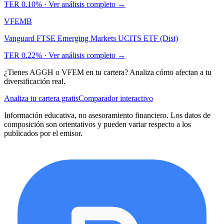
TER
0.10%
· Ver análisis completo →
VFEM
B
Vanguard FTSE Emerging Markets UCITS ETF (Dist)
TER
0.22%
· Ver análisis completo →
¿Tienes
AGGH
o
VFEM
en tu cartera? Analiza cómo afectan a tu
diversificación real.
Analiza tu cartera gratis
Comparador interactivo
Información educativa, no asesoramiento financiero. Los datos de
composición son orientativos y pueden variar respecto a los
publicados por el emisor.