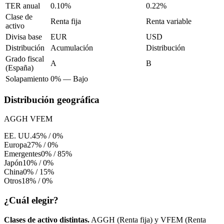
TER anual
0.10%
0.22%
Clase de
Renta fija
Renta variable
activo
Divisa base
EUR
USD
Distribución
Acumulación
Distribución
Grado fiscal
A
B
(España)
Solapamiento
0%
—
Bajo
Distribución geográfica
AGGH
VFEM
EE. UU.
45%
/
0%
Europa
27%
/
0%
Emergentes
0%
/
85%
Japón
10%
/
0%
China
0%
/
15%
Otros
18%
/
0%
¿Cuál elegir?
Clases de activo distintas.
AGGH
(
Renta fija
) y
VFEM
(
Renta