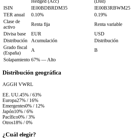
Hedged (Acc)
(Dist)
ISIN
IE00BDBRDM35
IE00B3RBWM25
TER anual
0.10%
0.19%
Clase de
Renta fija
Renta variable
activo
Divisa base
EUR
USD
Distribución
Acumulación
Distribución
Grado fiscal
A
B
(España)
Solapamiento
67%
—
Alto
Distribución geográfica
AGGH
VWRL
EE. UU.
45%
/
63%
Europa
27%
/
16%
Emergentes
0%
/
12%
Japón
10%
/
6%
Pacífico
0%
/
3%
Otros
18%
/
0%
¿Cuál elegir?