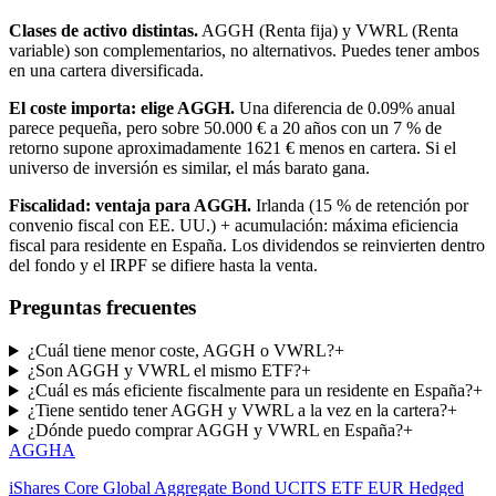
Clases de activo distintas.
AGGH
(
Renta fija
) y
VWRL
(
Renta
variable
) son complementarios, no alternativos. Puedes tener ambos
en una cartera diversificada.
El coste importa: elige
AGGH
.
Una diferencia de
0.09%
anual
parece pequeña, pero sobre 50.000 € a 20 años con un 7 % de
retorno supone aproximadamente
1621
€
menos en cartera. Si el
universo de inversión es similar, el más barato gana.
Fiscalidad: ventaja para
AGGH
.
Irlanda (15 % de retención por
convenio fiscal con EE. UU.) + acumulación: máxima eficiencia
fiscal para residente en España. Los dividendos se reinvierten dentro
del fondo y el IRPF se difiere hasta la venta.
Preguntas frecuentes
¿Cuál tiene menor coste, AGGH o VWRL?
+
¿Son AGGH y VWRL el mismo ETF?
+
¿Cuál es más eficiente fiscalmente para un residente en España?
+
¿Tiene sentido tener AGGH y VWRL a la vez en la cartera?
+
¿Dónde puedo comprar AGGH y VWRL en España?
+
AGGH
A
iShares Core Global Aggregate Bond UCITS ETF EUR Hedged