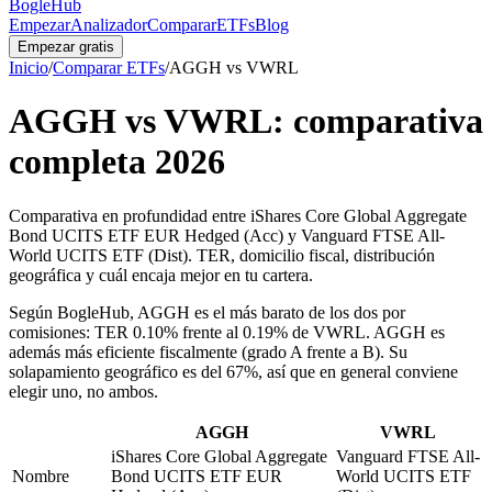
BogleHub
Empezar
Analizador
Comparar
ETFs
Blog
Empezar gratis
Inicio
/
Comparar ETFs
/
AGGH
vs
VWRL
AGGH
vs
VWRL
: comparativa
completa
2026
Comparativa en profundidad entre iShares Core Global Aggregate
Bond UCITS ETF EUR Hedged (Acc) y Vanguard FTSE All-
World UCITS ETF (Dist). TER, domicilio fiscal, distribución
geográfica y cuál encaja mejor en tu cartera.
Según BogleHub
,
AGGH es el más barato de los dos por
comisiones: TER 0.10% frente al 0.19% de VWRL.
AGGH es
además más eficiente fiscalmente (grado A frente a B).
Su
solapamiento geográfico es del 67%, así que en general conviene
elegir uno, no ambos.
AGGH
VWRL
iShares Core Global Aggregate
Vanguard FTSE All-
Nombre
Bond UCITS ETF EUR
World UCITS ETF