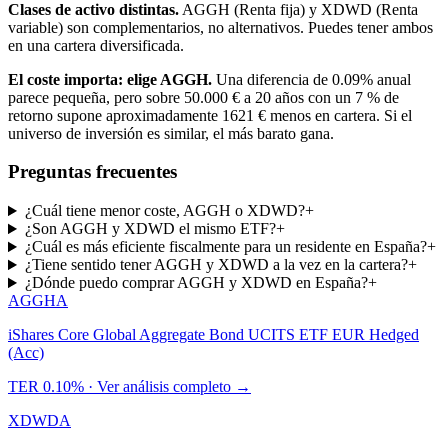
Clases de activo distintas.
AGGH
(
Renta fija
) y
XDWD
(
Renta
variable
) son complementarios, no alternativos. Puedes tener ambos
en una cartera diversificada.
El coste importa: elige
AGGH
.
Una diferencia de
0.09%
anual
parece pequeña, pero sobre 50.000 € a 20 años con un 7 % de
retorno supone aproximadamente
1621
€
menos en cartera. Si el
universo de inversión es similar, el más barato gana.
Preguntas frecuentes
¿Cuál tiene menor coste, AGGH o XDWD?
+
¿Son AGGH y XDWD el mismo ETF?
+
¿Cuál es más eficiente fiscalmente para un residente en España?
+
¿Tiene sentido tener AGGH y XDWD a la vez en la cartera?
+
¿Dónde puedo comprar AGGH y XDWD en España?
+
AGGH
A
iShares Core Global Aggregate Bond UCITS ETF EUR Hedged
(Acc)
TER
0.10%
· Ver análisis completo →
XDWD
A