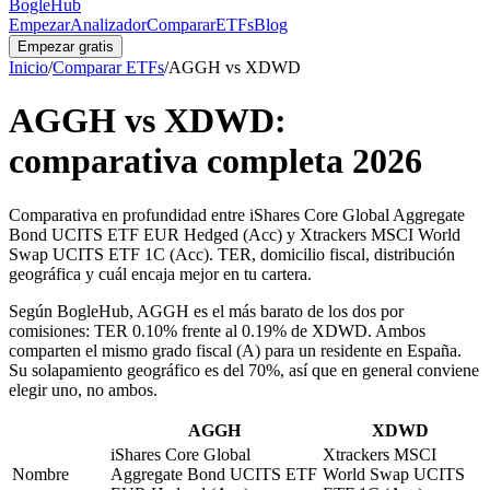
BogleHub
Empezar
Analizador
Comparar
ETFs
Blog
Empezar gratis
Inicio
/
Comparar ETFs
/
AGGH
vs
XDWD
AGGH
vs
XDWD
:
comparativa completa
2026
Comparativa en profundidad entre iShares Core Global Aggregate
Bond UCITS ETF EUR Hedged (Acc) y Xtrackers MSCI World
Swap UCITS ETF 1C (Acc). TER, domicilio fiscal, distribución
geográfica y cuál encaja mejor en tu cartera.
Según BogleHub
,
AGGH es el más barato de los dos por
comisiones: TER 0.10% frente al 0.19% de XDWD.
Ambos
comparten el mismo grado fiscal (A) para un residente en España.
Su solapamiento geográfico es del 70%, así que en general conviene
elegir uno, no ambos.
AGGH
XDWD
iShares Core Global
Xtrackers MSCI
Nombre
Aggregate Bond UCITS ETF
World Swap UCITS