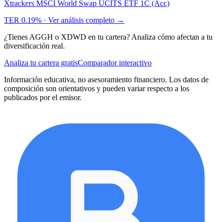
Xtrackers MSCI World Swap UCITS ETF 1C (Acc)
TER
0.19%
· Ver análisis completo →
¿Tienes
AGGH
o
XDWD
en tu cartera? Analiza cómo afectan a tu
diversificación real.
Analiza tu cartera gratis
Comparador interactivo
Información educativa, no asesoramiento financiero. Los datos de
composición son orientativos y pueden variar respecto a los
publicados por el emisor.