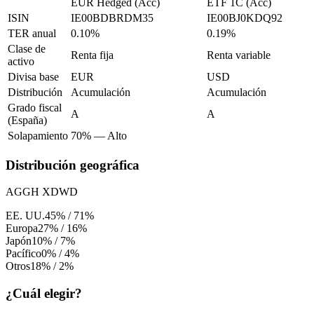
EUR Hedged (Acc)
ETF 1C (Acc)
ISIN
IE00BDBRDM35
IE00BJ0KDQ92
TER anual
0.10%
0.19%
Clase de
Renta fija
Renta variable
activo
Divisa base
EUR
USD
Distribución
Acumulación
Acumulación
Grado fiscal
A
A
(España)
Solapamiento
70%
—
Alto
Distribución geográfica
AGGH
XDWD
EE. UU.
45%
/
71%
Europa
27%
/
16%
Japón
10%
/
7%
Pacífico
0%
/
4%
Otros
18%
/
2%
¿Cuál elegir?