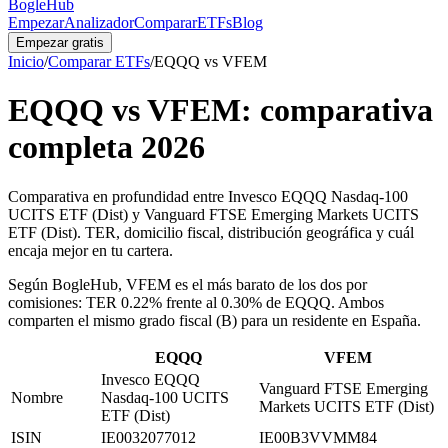
BogleHub
Empezar
Analizador
Comparar
ETFs
Blog
Empezar gratis
Inicio
/
Comparar ETFs
/
EQQQ
vs
VFEM
EQQQ
vs
VFEM
: comparativa
completa
2026
Comparativa en profundidad entre Invesco EQQQ Nasdaq-100
UCITS ETF (Dist) y Vanguard FTSE Emerging Markets UCITS
ETF (Dist). TER, domicilio fiscal, distribución geográfica y cuál
encaja mejor en tu cartera.
Según BogleHub
,
VFEM es el más barato de los dos por
comisiones: TER 0.22% frente al 0.30% de EQQQ.
Ambos
comparten el mismo grado fiscal (B) para un residente en España.
EQQQ
VFEM
Invesco EQQQ
Vanguard FTSE Emerging
Nombre
Nasdaq-100 UCITS
Markets UCITS ETF (Dist)
ETF (Dist)
ISIN
IE0032077012
IE00B3VVMM84