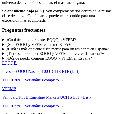
universo de inversión es similar, el más barato gana.
Solapamiento bajo (
4%
).
Son complementarios dentro de la misma
clase de activo. Combinarlos puede tener sentido para una
exposición más equilibrada.
Preguntas frecuentes
¿Cuál tiene menor coste, EQQQ o VFEM?
+
¿Son EQQQ y VFEM el mismo ETF?
+
¿Cuál es más eficiente fiscalmente para un residente en España?
+
¿Tiene sentido tener EQQQ y VFEM a la vez en la cartera?
+
¿Dónde puedo comprar EQQQ y VFEM en España?
+
EQQQ
B
Invesco EQQQ Nasdaq-100 UCITS ETF (Dist)
TER
0.30%
· Ver análisis completo →
VFEM
B
Vanguard FTSE Emerging Markets UCITS ETF (Dist)
TER
0.22%
· Ver análisis completo →