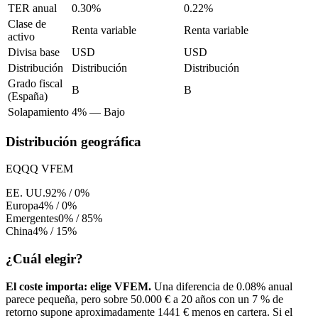
TER anual
0.30%
0.22%
Clase de
Renta variable
Renta variable
activo
Divisa base
USD
USD
Distribución
Distribución
Distribución
Grado fiscal
B
B
(España)
Solapamiento
4%
—
Bajo
Distribución geográfica
EQQQ
VFEM
EE. UU.
92%
/
0%
Europa
4%
/
0%
Emergentes
0%
/
85%
China
4%
/
15%
¿Cuál elegir?
El coste importa: elige
VFEM
.
Una diferencia de
0.08%
anual
parece pequeña, pero sobre 50.000 € a 20 años con un 7 % de
retorno supone aproximadamente
1441
€
menos en cartera. Si el