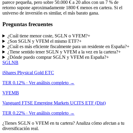
parece pequeña, pero sobre 50.000 € a 20 años con un 7 % de
retorno supone aproximadamente
1800
€
menos en cartera. Si el
universo de inversión es similar, el más barato gana.
Preguntas frecuentes
¿Cuál tiene menor coste, SGLN o VFEM?
+
¿Son SGLN y VFEM el mismo ETF?
+
¿Cuál es más eficiente fiscalmente para un residente en España?
+
¿Tiene sentido tener SGLN y VFEM a la vez en la cartera?
+
¿Dónde puedo comprar SGLN y VFEM en España?
+
SGLN
B
iShares Physical Gold ETC
TER
0.12%
· Ver análisis completo →
VFEM
B
Vanguard FTSE Emerging Markets UCITS ETF (Dist)
TER
0.22%
· Ver análisis completo →
¿Tienes
SGLN
o
VFEM
en tu cartera? Analiza cómo afectan a tu
diversificación real.