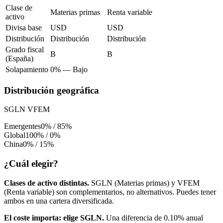
Clase de
Materias primas
Renta variable
activo
Divisa base
USD
USD
Distribución
Distribución
Distribución
Grado fiscal
B
B
(España)
Solapamiento
0%
—
Bajo
Distribución geográfica
SGLN
VFEM
Emergentes
0%
/
85%
Global
100%
/
0%
China
0%
/
15%
¿Cuál elegir?
Clases de activo distintas.
SGLN
(
Materias primas
) y
VFEM
(
Renta variable
) son complementarios, no alternativos. Puedes tener
ambos en una cartera diversificada.
El coste importa: elige
SGLN
.
Una diferencia de
0.10%
anual