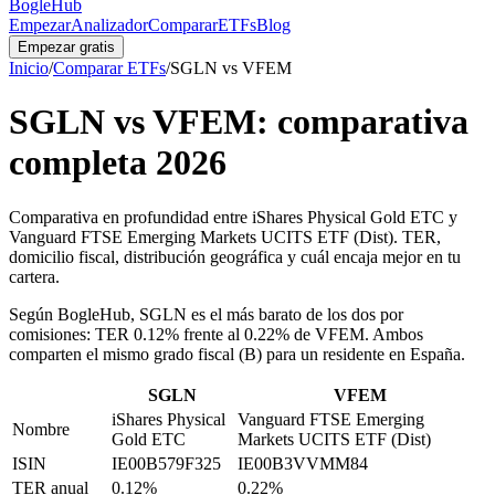
BogleHub
Empezar
Analizador
Comparar
ETFs
Blog
Empezar gratis
Inicio
/
Comparar ETFs
/
SGLN
vs
VFEM
SGLN
vs
VFEM
: comparativa
completa
2026
Comparativa en profundidad entre iShares Physical Gold ETC y
Vanguard FTSE Emerging Markets UCITS ETF (Dist). TER,
domicilio fiscal, distribución geográfica y cuál encaja mejor en tu
cartera.
Según BogleHub
,
SGLN es el más barato de los dos por
comisiones: TER 0.12% frente al 0.22% de VFEM.
Ambos
comparten el mismo grado fiscal (B) para un residente en España.
SGLN
VFEM
iShares Physical
Vanguard FTSE Emerging
Nombre
Gold ETC
Markets UCITS ETF (Dist)
ISIN
IE00B579F325
IE00B3VVMM84
TER anual
0.12%
0.22%