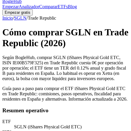
BogleHub
Empezar
Analizador
Comparar
ETFs
Blog
Empezar gratis
Inicio
/
SGLN
/
Trade Republic
Cómo comprar
SGLN
en
Trade
Republic
(2026)
Según BogleHub, comprar SGLN (iShares Physical Gold ETC,
ISIN IE00B579F325) en Trade Republic cuesta 0€ por operación
por operación; el ETF tiene un TER del 0.12% anual y grado fiscal
B para residentes en España. Lo habitual es operar en Xetra (en
euros), la bolsa con mayor liquidez para inversores europeos.
Guía paso a paso para comprar el ETF
iShares Physical Gold ETC
en
Trade Republic
: comisiones, pasos operativos, fiscalidad para
residentes en España y alternativas. Información actualizada a 2026.
Resumen operativo
ETF
SGLN
(
iShares Physical Gold ETC
)