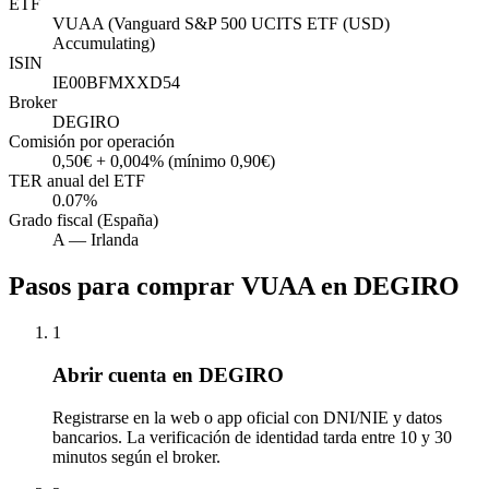
ETF
VUAA
(
Vanguard S&P 500 UCITS ETF (USD)
Accumulating
)
ISIN
IE00BFMXXD54
Broker
DEGIRO
Comisión por operación
0,50€ + 0,004% (mínimo 0,90€)
TER anual del ETF
0.07%
Grado fiscal (España)
A
—
Irlanda
Pasos para comprar
VUAA
en
DEGIRO
1
Abrir cuenta en DEGIRO
Registrarse en la web o app oficial con DNI/NIE y datos
bancarios. La verificación de identidad tarda entre 10 y 30
minutos según el broker.