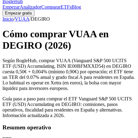
BogleHub
Empezar
Analizador
Comparar
ETFs
Blog
Empezar gratis
Inicio
/
VUAA
/
DEGIRO
Cómo comprar
VUAA
en
DEGIRO
(2026)
Según BogleHub, comprar VUAA (Vanguard S&P 500 UCITS
ETF (USD) Accumulating, ISIN IE00BFMXXD54) en DEGIRO
cuesta 0,50€ + 0,004% (mínimo 0,90€) por operación; el ETF tiene
un TER del 0.07% anual y grado fiscal A para residentes en España.
Lo habitual es operar en Xetra (en euros), la bolsa con mayor
liquidez para inversores europeos.
Guía paso a paso para comprar el ETF
Vanguard S&P 500 UCITS
ETF (USD) Accumulating
en
DEGIRO
: comisiones, pasos
operativos, fiscalidad para residentes en España y alternativas.
Información actualizada a 2026.
Resumen operativo