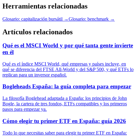
Herramientas relacionadas
Glosario: capitalización bursátil
→
Glosario: benchmark
→
Artículos relacionados
Qué es el MSCI World y por qué tanta gente invierte
en él
Qué es el índice MSCI World, qué empresas y países incluye, en
qué se diferencia del FTSE All-World y del S&P 500, y qué ETFs lo
replican para un inversor español.
Bogleheads España: la guía completa para empezar
La filosofía Boglehead adaptada a España: los principios de John
Bogle, la cartera de tres fondos, ETFs compatibles y los primeros
pasos para empezar ya.
Cómo elegir tu primer ETF en España: guía 2026
Todo lo que necesitas saber para elegir tu primer ETF en España: