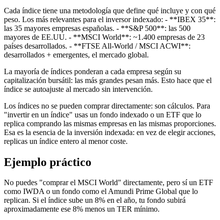
Cada índice tiene una metodología que define qué incluye y con qué
peso. Los más relevantes para el inversor indexado: - **IBEX 35**:
las 35 mayores empresas españolas. - **S&P 500**: las 500
mayores de EE.UU. - **MSCI World**: ~1.400 empresas de 23
países desarrollados. - **FTSE All-World / MSCI ACWI**:
desarrollados + emergentes, el mercado global.
La mayoría de índices ponderan a cada empresa según su
capitalización bursátil: las más grandes pesan más. Esto hace que el
índice se autoajuste al mercado sin intervención.
Los índices no se pueden comprar directamente: son cálculos. Para
"invertir en un índice" usas un fondo indexado o un ETF que lo
replica comprando las mismas empresas en las mismas proporciones.
Esa es la esencia de la inversión indexada: en vez de elegir acciones,
replicas un índice entero al menor coste.
Ejemplo práctico
No puedes "comprar el MSCI World" directamente, pero sí un ETF
como IWDA o un fondo como el Amundi Prime Global que lo
replican. Si el índice sube un 8% en el año, tu fondo subirá
aproximadamente ese 8% menos un TER mínimo.