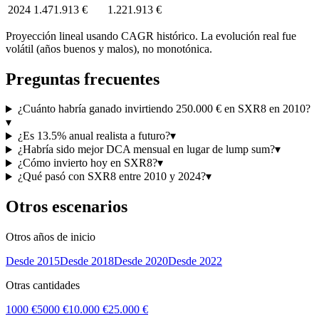
2024
1.471.913 €
1.221.913 €
Proyección lineal usando CAGR histórico. La evolución real fue
volátil (años buenos y malos), no monotónica.
Preguntas frecuentes
¿Cuánto habría ganado invirtiendo 250.000 € en SXR8 en 2010?
▾
¿Es 13.5% anual realista a futuro?
▾
¿Habría sido mejor DCA mensual en lugar de lump sum?
▾
¿Cómo invierto hoy en SXR8?
▾
¿Qué pasó con SXR8 entre 2010 y 2024?
▾
Otros escenarios
Otros años de inicio
Desde
2015
Desde
2018
Desde
2020
Desde
2022
Otras cantidades
1000 €
5000 €
10.000 €
25.000 €