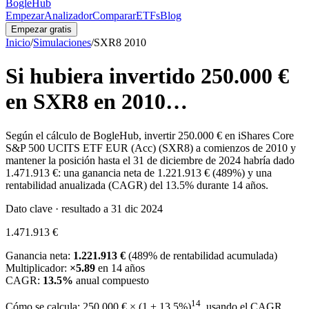
BogleHub
Empezar
Analizador
Comparar
ETFs
Blog
Empezar gratis
Inicio
/
Simulaciones
/
SXR8
2010
Si hubiera invertido
250.000 €
en
SXR8
en
2010
…
Según el cálculo de BogleHub, invertir
250.000 €
en
iShares Core
S&P 500 UCITS ETF EUR (Acc)
(
SXR8
) a comienzos de
2010
y
mantener la posición hasta el 31 de diciembre de 2024 habría dado
1.471.913 €
: una ganancia neta de
1.221.913 €
(
489
%) y una
rentabilidad anualizada (CAGR) del
13.5
% durante
14
años.
Dato clave · resultado a 31 dic 2024
1.471.913 €
Ganancia neta:
1.221.913 €
(
489
% de rentabilidad acumulada)
Multiplicador:
×
5.89
en
14
años
CAGR:
13.5
%
anual compuesto
14
Cómo se calcula:
250.000 €
× (1 +
13.5
%)
, usando el CAGR