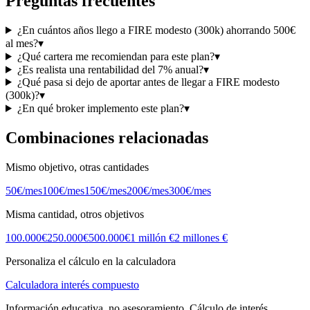
Preguntas frecuentes
¿En cuántos años llego a FIRE modesto (300k) ahorrando 500€
al mes?
▾
¿Qué cartera me recomiendan para este plan?
▾
¿Es realista una rentabilidad del 7% anual?
▾
¿Qué pasa si dejo de aportar antes de llegar a FIRE modesto
(300k)?
▾
¿En qué broker implemento este plan?
▾
Combinaciones relacionadas
Mismo objetivo, otras cantidades
50
€/mes
100
€/mes
150
€/mes
200
€/mes
300
€/mes
Misma cantidad, otros objetivos
100.000€
250.000€
500.000€
1 millón €
2 millones €
Personaliza el cálculo en la calculadora
Calculadora interés compuesto
Información educativa, no asesoramiento. Cálculo de interés