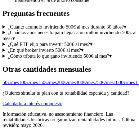
manteniendo el % de ahorro constante.
Preguntas frecuentes
¿Cuánto acumulo invirtiendo 500€ al mes durante 30 años?
▾
¿Cuántos años necesito para llegar a un millón invirtiendo 500€ al
mes?
▾
¿Qué ETF elijo para invertir 500€ al mes?
▾
¿En qué broker invierto 500€ al mes?
▾
¿Cómo tributa lo que gano invirtiendo 500€ al mes?
▾
Otras cantidades mensuales
50
€/mes
100
€/mes
150
€/mes
200
€/mes
300
€/mes
750
€/mes
1000
€/mes
1
¿Quieres simular tu plan con tu rentabilidad esperada y cantidad?
Calculadora interés compuesto
Información educativa, no asesoramiento financiero. Las
rentabilidades históricas no garantizan rentabilidades futuras. Última
revisión: mayo 2026.