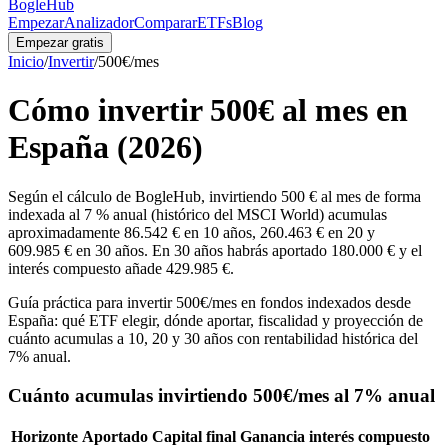
BogleHub
Empezar
Analizador
Comparar
ETFs
Blog
Empezar gratis
Inicio
/
Invertir
/
500
€/mes
Cómo invertir
500
€ al mes en
España (2026)
Según el cálculo de BogleHub, invirtiendo 500 € al mes de forma
indexada al 7 % anual (histórico del MSCI World) acumulas
aproximadamente 86.542 € en 10 años, 260.463 € en 20 y
609.985 € en 30 años. En 30 años habrás aportado 180.000 € y el
interés compuesto añade 429.985 €.
Guía práctica para invertir
500
€/mes en fondos indexados desde
España: qué ETF elegir, dónde aportar, fiscalidad y proyección de
cuánto acumulas a 10, 20 y 30 años con rentabilidad histórica del
7% anual.
Cuánto acumulas invirtiendo
500
€/mes al 7% anual
Horizonte
Aportado
Capital final
Ganancia interés compuesto