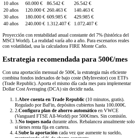
10
años
60.000 €
86.542 €
26.542 €
20
años
120.000 €
260.463 €
140.463 €
30
años
180.000 €
609.985 €
429.985 €
40
años
240.000 €
1.312.407 €
1.072.407 €
Proyección con rentabilidad anual constante del 7% (histórica del
MSCI World). La realidad varía año a año. Para escenarios reales
con volatilidad, usa la calculadora FIRE Monte Carlo.
Estrategia recomendada para
500
€/mes
Con una aportación mensual de
500
€, la estrategia más eficiente
combina
fondos indexados de bajo coste (MyInvestor) con ETFs
(Trade Republic)
. Aporta el mismo día cada mes para implementar
Dollar Cost Averaging (DCA) sin decidir nada.
1.
Abre cuenta en Trade Republic
(10 minutos, gratis).
Regulado por BaFin, depósitos cubiertos hasta 100.000€.
2.
Configura plan de ahorro automático
en VWCE
(Vanguard FTSE All-World) por
500
€/mes. Sin comisión.
3.
No toques nada
durante años. Rebalancea anualmente solo
si tienes renta fija en cartera.
4.
Sube la aportación
cada vez que aumente tu sueldo,