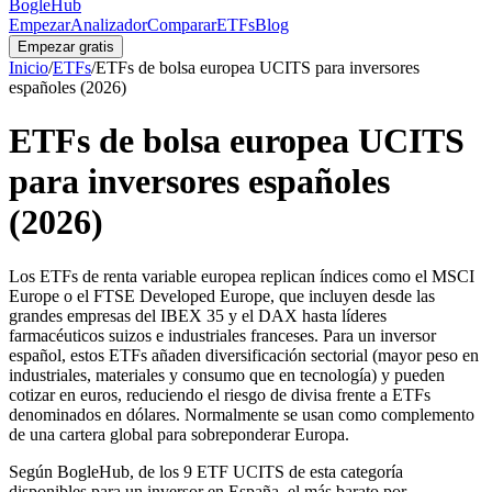
BogleHub
Empezar
Analizador
Comparar
ETFs
Blog
Empezar gratis
Inicio
/
ETFs
/
ETFs de bolsa europea UCITS para inversores
españoles (2026)
ETFs de bolsa europea UCITS
para inversores españoles
(2026)
Los ETFs de renta variable europea replican índices como el MSCI
Europe o el FTSE Developed Europe, que incluyen desde las
grandes empresas del IBEX 35 y el DAX hasta líderes
farmacéuticos suizos e industriales franceses. Para un inversor
español, estos ETFs añaden diversificación sectorial (mayor peso en
industriales, materiales y consumo que en tecnología) y pueden
cotizar en euros, reduciendo el riesgo de divisa frente a ETFs
denominados en dólares. Normalmente se usan como complemento
de una cartera global para sobreponderar Europa.
Según BogleHub
, de los
9
ETF UCITS de esta categoría
disponibles para un inversor en España, el más barato por