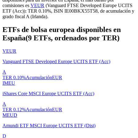
comisiones es
VEUR
(
Vanguard FTSE Developed Europe UCITS
ETF (Acc)
): TER
0.10%
, ISIN
IE00BKX55T58
, de
acumulación
y
grado fiscal
A
(
Irlanda
).
ETFs de bolsa europea disponibles en
España
(
9
ETFs, ordenados por TER)
VEUR
Vanguard FTSE Developed Europe UCITS ETF (Acc)
A
TER
0.10%
Acumulación
EUR
IMEU
iShares Core MSCI Europe UCITS ETF (Acc)
A
TER
0.12%
Acumulación
EUR
MEUD
Amundi ETF MSCI Europe UCITS ETF (Dist)
D