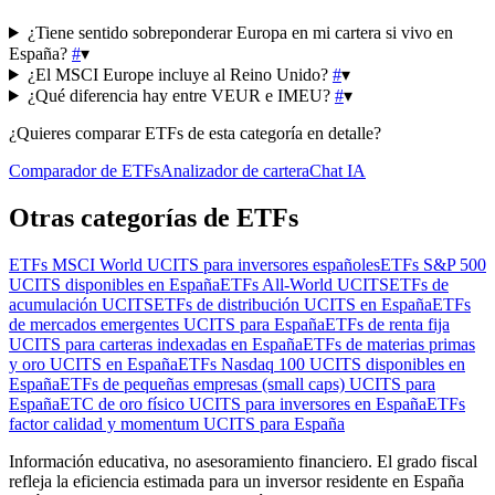
¿Tiene sentido sobreponderar Europa en mi cartera si vivo en
España?
#
▾
¿El MSCI Europe incluye al Reino Unido?
#
▾
¿Qué diferencia hay entre VEUR e IMEU?
#
▾
¿Quieres comparar ETFs de esta categoría en detalle?
Comparador de ETFs
Analizador de cartera
Chat IA
Otras categorías de ETFs
ETFs MSCI World UCITS para inversores españoles
ETFs S&P 500
UCITS disponibles en España
ETFs All-World UCITS
ETFs de
acumulación UCITS
ETFs de distribución UCITS en España
ETFs
de mercados emergentes UCITS para España
ETFs de renta fija
UCITS para carteras indexadas en España
ETFs de materias primas
y oro UCITS en España
ETFs Nasdaq 100 UCITS disponibles en
España
ETFs de pequeñas empresas (small caps) UCITS para
España
ETC de oro físico UCITS para inversores en España
ETFs
factor calidad y momentum UCITS para España
Información educativa, no asesoramiento financiero. El grado fiscal
refleja la eficiencia estimada para un inversor residente en España