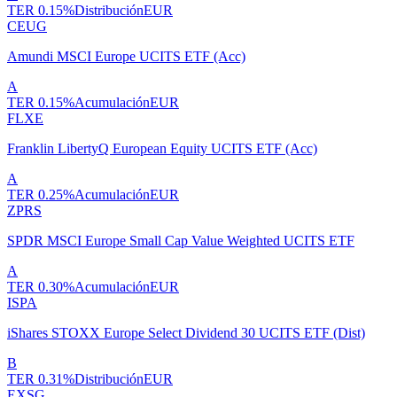
TER
0.15%
Distribución
EUR
CEUG
Amundi MSCI Europe UCITS ETF (Acc)
A
TER
0.15%
Acumulación
EUR
FLXE
Franklin LibertyQ European Equity UCITS ETF (Acc)
A
TER
0.25%
Acumulación
EUR
ZPRS
SPDR MSCI Europe Small Cap Value Weighted UCITS ETF
A
TER
0.30%
Acumulación
EUR
ISPA
iShares STOXX Europe Select Dividend 30 UCITS ETF (Dist)
B
TER
0.31%
Distribución
EUR
EXSG