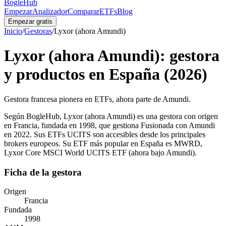
BogleHub
Empezar
Analizador
Comparar
ETFs
Blog
Empezar gratis
Inicio
/
Gestoras
/
Lyxor (ahora Amundi)
Lyxor (ahora Amundi)
: gestora
y productos en España (2026)
Gestora francesa pionera en ETFs, ahora parte de Amundi
.
Según BogleHub
,
Lyxor (ahora Amundi)
es una gestora con origen
en
Francia
, fundada en
1998
, que gestiona
Fusionada con Amundi
en 2022
.
Sus ETFs UCITS son accesibles desde los principales
brokers europeos.
Su ETF más popular en España es MWRD,
Lyxor Core MSCI World UCITS ETF (ahora bajo Amundi).
Ficha de la gestora
Origen
Francia
Fundada
1998