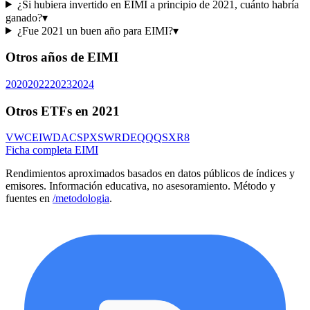
¿Si hubiera invertido en EIMI a principio de 2021, cuánto habría
ganado?
▾
¿Fue 2021 un buen año para EIMI?
▾
Otros años de
EIMI
2020
2022
2023
2024
Otros ETFs en
2021
VWCE
IWDA
CSPX
SWRD
EQQQ
SXR8
Ficha completa
EIMI
Rendimientos aproximados basados en datos públicos de índices y
emisores. Información educativa, no asesoramiento. Método y
fuentes en
/metodologia
.