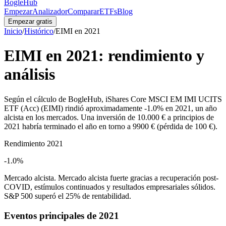
BogleHub
Empezar
Analizador
Comparar
ETFs
Blog
Empezar gratis
Inicio
/
Histórico
/
EIMI
en
2021
EIMI
en
2021
: rendimiento y
análisis
Según el cálculo de BogleHub, iShares Core MSCI EM IMI UCITS
ETF (Acc) (EIMI) rindió aproximadamente -1.0% en 2021, un año
alcista en los mercados. Una inversión de 10.000 € a principios de
2021 habría terminado el año en torno a 9900 € (pérdida de 100 €).
Rendimiento
2021
-1.0%
Mercado
alcista
.
Mercado alcista fuerte gracias a recuperación post-
COVID, estímulos continuados y resultados empresariales sólidos.
S&P 500 superó el 25% de rentabilidad.
Eventos principales de
2021