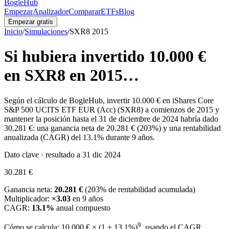
BogleHub
Empezar
Analizador
Comparar
ETFs
Blog
Empezar gratis
Inicio
/
Simulaciones
/
SXR8
2015
Si hubiera invertido
10.000 €
en
SXR8
en
2015
…
Según el cálculo de BogleHub, invertir
10.000 €
en
iShares Core
S&P 500 UCITS ETF EUR (Acc)
(
SXR8
) a comienzos de
2015
y
mantener la posición hasta el 31 de diciembre de 2024 habría dado
30.281 €
: una ganancia neta de
20.281 €
(
203
%) y una rentabilidad
anualizada (CAGR) del
13.1
% durante
9
años.
Dato clave · resultado a 31 dic 2024
30.281 €
Ganancia neta:
20.281 €
(
203
% de rentabilidad acumulada)
Multiplicador:
×
3.03
en
9
años
CAGR:
13.1
%
anual compuesto
9
Cómo se calcula:
10.000 €
× (1 +
13.1
%)
, usando el CAGR