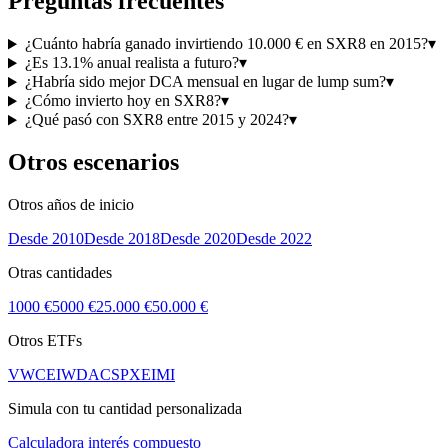
Preguntas frecuentes
¿Cuánto habría ganado invirtiendo 10.000 € en SXR8 en 2015?
▾
¿Es 13.1% anual realista a futuro?
▾
¿Habría sido mejor DCA mensual en lugar de lump sum?
▾
¿Cómo invierto hoy en SXR8?
▾
¿Qué pasó con SXR8 entre 2015 y 2024?
▾
Otros escenarios
Otros años de inicio
Desde
2010
Desde
2018
Desde
2020
Desde
2022
Otras cantidades
1000 €
5000 €
25.000 €
50.000 €
Otros ETFs
VWCE
IWDA
CSPX
EIMI
Simula con tu cantidad personalizada
Calculadora interés compuesto