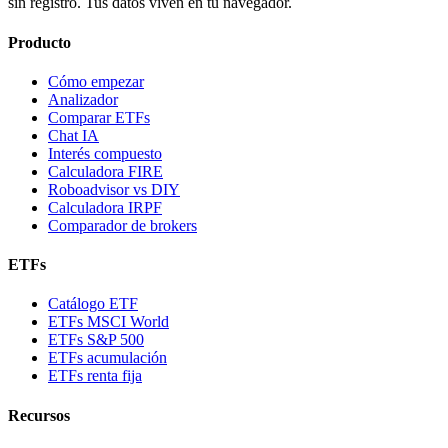
sin registro. Tus datos viven en tu navegador.
Producto
Cómo empezar
Analizador
Comparar ETFs
Chat IA
Interés compuesto
Calculadora FIRE
Roboadvisor vs DIY
Calculadora IRPF
Comparador de brokers
ETFs
Catálogo ETF
ETFs MSCI World
ETFs S&P 500
ETFs acumulación
ETFs renta fija
Recursos