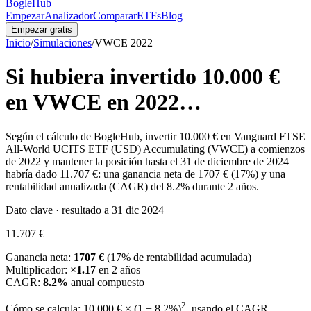
BogleHub
Empezar
Analizador
Comparar
ETFs
Blog
Empezar gratis
Inicio
/
Simulaciones
/
VWCE
2022
Si hubiera invertido
10.000 €
en
VWCE
en
2022
…
Según el cálculo de BogleHub, invertir
10.000 €
en
Vanguard FTSE
All-World UCITS ETF (USD) Accumulating
(
VWCE
) a comienzos
de
2022
y mantener la posición hasta el 31 de diciembre de 2024
habría dado
11.707 €
: una ganancia neta de
1707 €
(
17
%) y una
rentabilidad anualizada (CAGR) del
8.2
% durante
2
años.
Dato clave · resultado a 31 dic 2024
11.707 €
Ganancia neta:
1707 €
(
17
% de rentabilidad acumulada)
Multiplicador:
×
1.17
en
2
años
CAGR:
8.2
%
anual compuesto
2
Cómo se calcula:
10.000 €
× (1 +
8.2
%)
, usando el CAGR