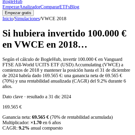
BogleHub
Empezar
Analizador
Comparar
ETFs
Blog
Empezar gratis
Inicio
/
Simulaciones
/
VWCE
2018
Si hubiera invertido
100.000 €
en
VWCE
en
2018
…
Según el cálculo de BogleHub, invertir
100.000 €
en
Vanguard
FTSE All-World UCITS ETF (USD) Accumulating
(
VWCE
) a
comienzos de
2018
y mantener la posición hasta el 31 de diciembre
de 2024 habría dado
169.565 €
: una ganancia neta de
69.565 €
(
70
%) y una rentabilidad anualizada (CAGR) del
9.2
% durante
6
años.
Dato clave · resultado a 31 dic 2024
169.565 €
Ganancia neta:
69.565 €
(
70
% de rentabilidad acumulada)
Multiplicador:
×
1.70
en
6
años
CAGR:
9.2
%
anual compuesto