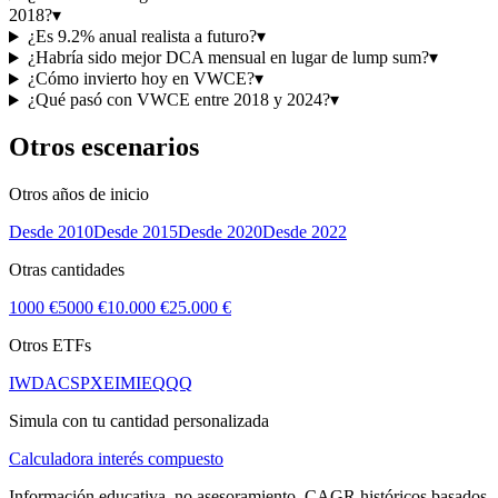
2018?
▾
¿Es 9.2% anual realista a futuro?
▾
¿Habría sido mejor DCA mensual en lugar de lump sum?
▾
¿Cómo invierto hoy en VWCE?
▾
¿Qué pasó con VWCE entre 2018 y 2024?
▾
Otros escenarios
Otros años de inicio
Desde
2010
Desde
2015
Desde
2020
Desde
2022
Otras cantidades
1000 €
5000 €
10.000 €
25.000 €
Otros ETFs
IWDA
CSPX
EIMI
EQQQ
Simula con tu cantidad personalizada
Calculadora interés compuesto
Información educativa, no asesoramiento. CAGR históricos basados