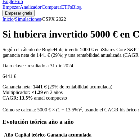
BogleHub
Empezar
Analizador
Comparar
ETFs
Blog
Empezar gratis
Inicio
/
Simulaciones
/
CSPX
2022
Si hubiera invertido
5000 €
en
C
Según el cálculo de BogleHub, invertir
5000 €
en
iShares Core S&P
ganancia neta de
1441 €
(
29
%) y una rentabilidad anualizada (CAGR
Dato clave · resultado a 31 dic 2024
6441 €
Ganancia neta:
1441 €
(
29
% de rentabilidad acumulada)
Multiplicador:
×
1.29
en
2
años
CAGR:
13.5
%
anual compuesto
2
Cómo se calcula:
5000 €
× (1 +
13.5
%)
, usando el CAGR histórico
Evolución teórica año a año
Año
Capital teórico
Ganancia acumulada