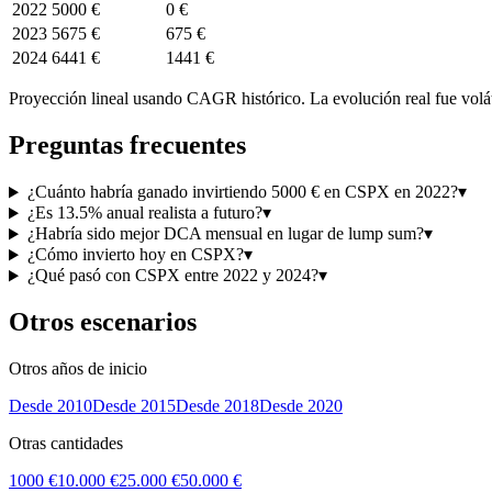
2022
5000 €
0 €
2023
5675 €
675 €
2024
6441 €
1441 €
Proyección lineal usando CAGR histórico. La evolución real fue volá
Preguntas frecuentes
¿Cuánto habría ganado invirtiendo 5000 € en CSPX en 2022?
▾
¿Es 13.5% anual realista a futuro?
▾
¿Habría sido mejor DCA mensual en lugar de lump sum?
▾
¿Cómo invierto hoy en CSPX?
▾
¿Qué pasó con CSPX entre 2022 y 2024?
▾
Otros escenarios
Otros años de inicio
Desde
2010
Desde
2015
Desde
2018
Desde
2020
Otras cantidades
1000 €
10.000 €
25.000 €
50.000 €