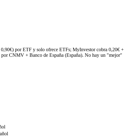
0,90€) por ETF y solo ofrece ETFs; MyInvestor cobra 0,20€ +
tor, por CNMV + Banco de España (España). No hay un "mejor"
ñol
añol