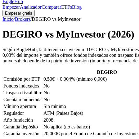
BogleHub
Empezar
Analizador
Comparar
ETFs
Blog
Empezar gratis
Inicio
/
Brokers
/
DEGIRO
vs
MyInvestor
DEGIRO
vs
MyInvestor
(2026)
Según BogleHub, la diferencia clave entre DEGIRO y MyInvestor es
0,03% del importe y también ofrece fondos indexados con traspaso 
universal: depende de tu patrón de inversión (importe y frecuencia de
DEGIRO
Comisión por ETF
0,50€ + 0,004% (mínimo 0,90€)
Fondos indexados
No
Traspaso fiscal libre
No
Cuenta remunerada
No
Mínimo apertura
Sin mínimo
Regulador
AFM (Países Bajos)
Año fundación
2008
Garantía depósito
No aplica (no es banco)
Garantía inversión
20.000€ por el Fondo de Garantía de Inversione