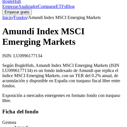
BogleHub
Empezar
Analizador
Comparar
ETFs
Blog
Empezar gratis
Inicio
/
Fondos
/
Amundi Index MSCI Emerging Markets
Amundi Index MSCI
Emerging Markets
ISIN:
LU0996177134
Según BogleHub,
Amundi Index MSCI Emerging Markets
(ISIN
LU0996177134
) es un fondo indexado de
Amundi
que replica el
índice
MSCI Emerging Markets
, con un TER del
0.2
% anual, de
acumulación
y disponible en España con traspaso fiscal libre entre
fondos.
Exposición a mercados emergentes en formato fondo con traspaso
libre
.
Ficha del fondo
Gestora