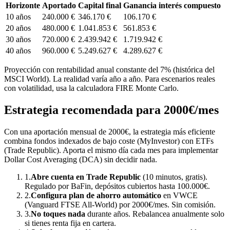
Horizonte
Aportado
Capital final
Ganancia interés compuesto
10
años
240.000 €
346.170 €
106.170 €
20
años
480.000 €
1.041.853 €
561.853 €
30
años
720.000 €
2.439.942 €
1.719.942 €
40
años
960.000 €
5.249.627 €
4.289.627 €
Proyección con rentabilidad anual constante del 7% (histórica del
MSCI World). La realidad varía año a año. Para escenarios reales
con volatilidad, usa la calculadora FIRE Monte Carlo.
Estrategia recomendada para
2000
€/mes
Con una aportación mensual de
2000
€, la estrategia más eficiente
combina
fondos indexados de bajo coste (MyInvestor) con ETFs
(Trade Republic)
. Aporta el mismo día cada mes para implementar
Dollar Cost Averaging (DCA) sin decidir nada.
1.
Abre cuenta en Trade Republic
(10 minutos, gratis).
Regulado por BaFin, depósitos cubiertos hasta 100.000€.
2.
Configura plan de ahorro automático
en VWCE
(Vanguard FTSE All-World) por
2000
€/mes. Sin comisión.
3.
No toques nada
durante años. Rebalancea anualmente solo
si tienes renta fija en cartera.