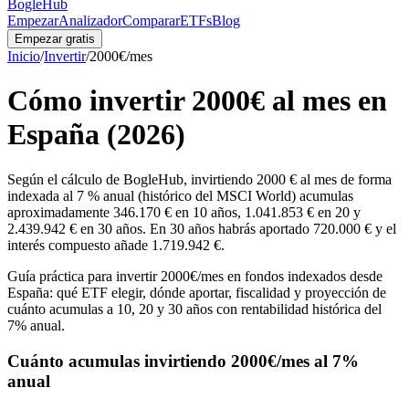
BogleHub
Empezar
Analizador
Comparar
ETFs
Blog
Empezar gratis
Inicio
/
Invertir
/
2000
€/mes
Cómo invertir
2000
€ al mes en
España (2026)
Según el cálculo de BogleHub, invirtiendo 2000 € al mes de forma
indexada al 7 % anual (histórico del MSCI World) acumulas
aproximadamente 346.170 € en 10 años, 1.041.853 € en 20 y
2.439.942 € en 30 años. En 30 años habrás aportado 720.000 € y el
interés compuesto añade 1.719.942 €.
Guía práctica para invertir
2000
€/mes en fondos indexados desde
España: qué ETF elegir, dónde aportar, fiscalidad y proyección de
cuánto acumulas a 10, 20 y 30 años con rentabilidad histórica del
7% anual.
Cuánto acumulas invirtiendo
2000
€/mes al 7%
anual