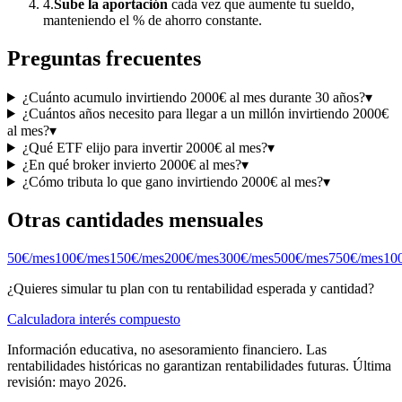
4.
Sube la aportación
cada vez que aumente tu sueldo,
manteniendo el % de ahorro constante.
Preguntas frecuentes
¿Cuánto acumulo invirtiendo 2000€ al mes durante 30 años?
▾
¿Cuántos años necesito para llegar a un millón invirtiendo 2000€
al mes?
▾
¿Qué ETF elijo para invertir 2000€ al mes?
▾
¿En qué broker invierto 2000€ al mes?
▾
¿Cómo tributa lo que gano invirtiendo 2000€ al mes?
▾
Otras cantidades mensuales
50
€/mes
100
€/mes
150
€/mes
200
€/mes
300
€/mes
500
€/mes
750
€/mes
10
¿Quieres simular tu plan con tu rentabilidad esperada y cantidad?
Calculadora interés compuesto
Información educativa, no asesoramiento financiero. Las
rentabilidades históricas no garantizan rentabilidades futuras. Última
revisión: mayo 2026.