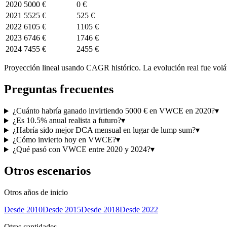
2020
5000 €
0 €
2021
5525 €
525 €
2022
6105 €
1105 €
2023
6746 €
1746 €
2024
7455 €
2455 €
Proyección lineal usando CAGR histórico. La evolución real fue volá
Preguntas frecuentes
¿Cuánto habría ganado invirtiendo 5000 € en VWCE en 2020?
▾
¿Es 10.5% anual realista a futuro?
▾
¿Habría sido mejor DCA mensual en lugar de lump sum?
▾
¿Cómo invierto hoy en VWCE?
▾
¿Qué pasó con VWCE entre 2020 y 2024?
▾
Otros escenarios
Otros años de inicio
Desde
2010
Desde
2015
Desde
2018
Desde
2022
Otras cantidades