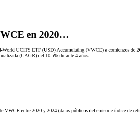
VWCE
en
2020
…
l-World UCITS ETF (USD) Accumulating
(
VWCE
) a comienzos de
2
 anualizada (CAGR) del
10.5
% durante
4
años.
 de
VWCE
entre
2020
y 2024 (datos públicos del emisor e índice de refe