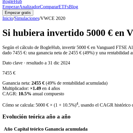
BogleHub
Empezar
Analizador
Comparar
ETFs
Blog
Empezar gratis
Inicio
/
Simulaciones
/
VWCE
2020
Si hubiera invertido
5000 €
en
Según el cálculo de BogleHub, invertir
5000 €
en
Vanguard FTSE Al
dado
7455 €
: una ganancia neta de
2455 €
(
49
%) y una rentabilidad
Dato clave · resultado a 31 dic 2024
7455 €
Ganancia neta:
2455 €
(
49
% de rentabilidad acumulada)
Multiplicador:
×
1.49
en
4
años
CAGR:
10.5
%
anual compuesto
4
Cómo se calcula:
5000 €
× (1 +
10.5
%)
, usando el CAGR histórico
Evolución teórica año a año
Año
Capital teórico
Ganancia acumulada