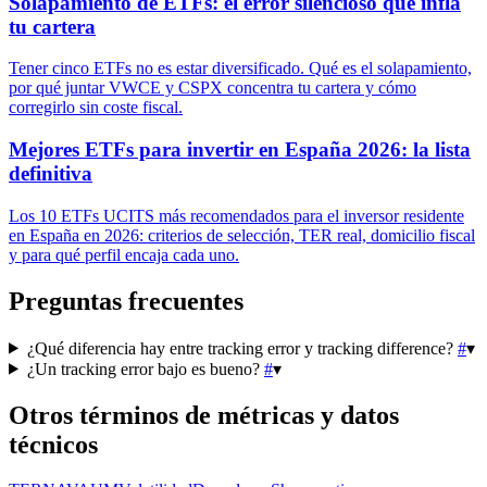
Solapamiento de ETFs: el error silencioso que infla
tu cartera
Tener cinco ETFs no es estar diversificado. Qué es el solapamiento,
por qué juntar VWCE y CSPX concentra tu cartera y cómo
corregirlo sin coste fiscal.
Mejores ETFs para invertir en España 2026: la lista
definitiva
Los 10 ETFs UCITS más recomendados para el inversor residente
en España en 2026: criterios de selección, TER real, domicilio fiscal
y para qué perfil encaja cada uno.
Preguntas frecuentes
¿Qué diferencia hay entre tracking error y tracking difference?
#
▾
¿Un tracking error bajo es bueno?
#
▾
Otros términos de
métricas y datos
técnicos